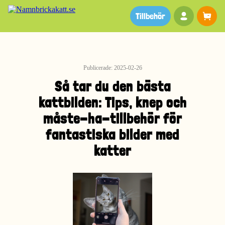
Ditt kon
Va
Tillbehör
Publicerade: 2025-02-26
Så tar du den bästa
kattbilden: Tips, knep och
måste-ha-tillbehör för
fantastiska bilder med
katter