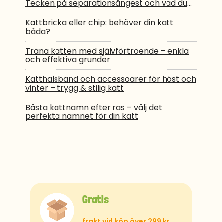
Tecken på separationsångest och vad du
kan gö
Kattbricka eller chip: behöver din katt
båda?
Träna katten med självförtroende – enkla
och effektiva grunder
Katthalsband och accessoarer för höst och
vinter – trygg & stilig katt
Bästa kattnamn efter ras – välj det
perfekta namnet för din katt
Gratis
frakt vid köp över 299 kr