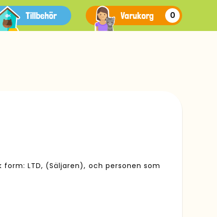
Tillbehör
Varukorg
0
k form: LTD, (Säljaren), och personen som