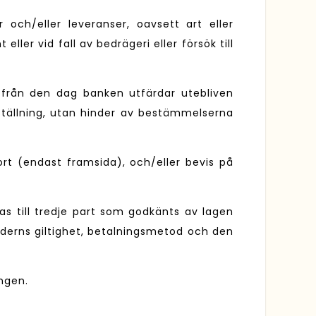
 och/eller leveranser, oavsett art eller
ler vid fall av bedrägeri eller försök till
r från den dag banken utfärdar utebliven
eställning, utan hinder av bestämmelserna
ort (endast framsida), och/eller bevis på
as till tredje part som godkänts av lagen
rderns giltighet, betalningsmetod och den
ngen.