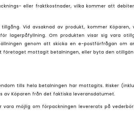
acknings- eller fraktkostnader, vilka kommer att debiter
er tillgång. Vid avsaknad av produkt, kommer Köparen, 
r lagerpåfyllning. Om produkten visar sig vara otill
tällningen genom att skicka en e-postförfrågan om a
t företaget mottagit betalningen, eller byta den otillg
endom tills hela betalningen har mottagits. Risker (inklu
s av Köparen från det faktiska leveransdatumet.
 vara möjlig om förpackningen levererats på vederbörli