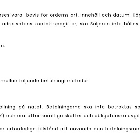
ses vara bevis för orderns art, innehåll och datum. 
 i adressatens kontaktuppgifter, ska Säljaren inte hålla
en.
a mellan följande betalningsmetoder:
llning på nätet. Betalningarna ska inte betraktas som
EK) och omfattar samtliga skatter och obligatoriska avgif
 erforderliga tillstånd att använda den betalningsme