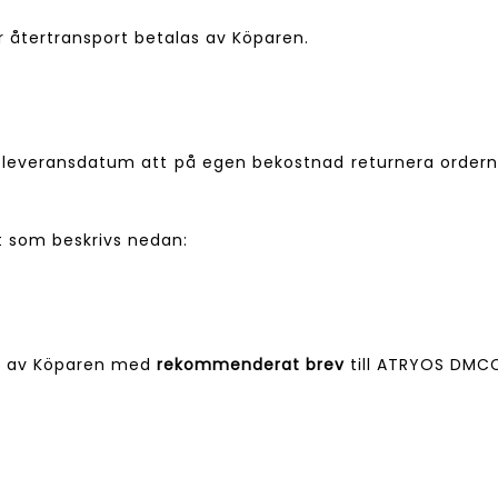
r återtransport betalas av Köparen.
leveransdatum att på egen bekostnad returnera orderns
t som beskrivs nedan:
as av Köparen med
rekommenderat brev
till ATRYOS DMCC