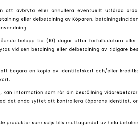
att avbryta eller annullera eventuellt utförda ordar
lning eller delbetalning av Köparen, betalningsincident el
användning.
tående belopp tio (10) dagar efter förfallodatum elle
ytas vid sen betalning eller delbetalning av tidigare b
tt begära en kopia av identitetskort och/eller kreditk
kort.
, kan information som rör din beställning vidarebefordr
 det enda syftet att kontrollera Köparens identitet, o
de produkter som säljs tills mottagandet av hela betalni