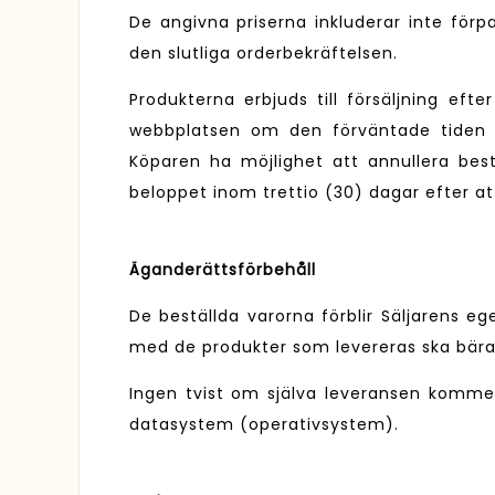
De angivna priserna inkluderar inte förp
den slutliga orderbekräftelsen.
Produkterna erbjuds till försäljning eft
webbplatsen om den förväntade tiden fö
Köparen ha möjlighet att annullera bes
beloppet inom trettio (30) dagar efter at
Äganderättsförbehåll
De beställda varorna förblir Säljarens eg
med de produkter som levereras ska bära
Ingen tvist om själva leveransen kommer
datasystem (operativsystem).