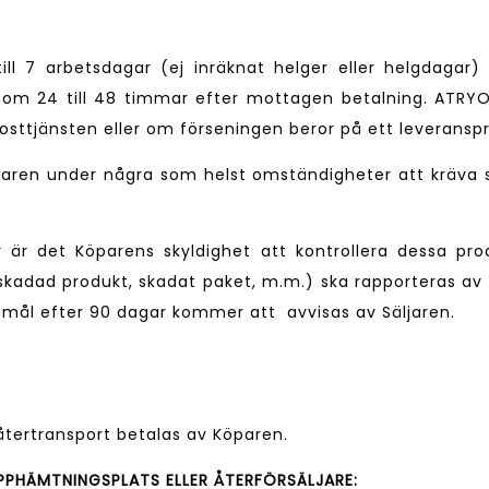
ill 7 arbetsdagar (ej inräknat helger eller helgdagar
om 24 till 48 timmar efter mottagen betalning. ATRYO
posttjänsten eller om förseningen beror på ett leveran
öparen under några som helst omständigheter att kräva s
är det Köparens skyldighet att kontrollera dessa prod
 skadad produkt, skadat paket, m.m.) ska rapporteras a
gomål efter 90 dagar kommer att avvisas av Säljaren.
 återtransport betalas av Köparen.
PHÄMTNINGSPLATS ELLER ÅTERFÖRSÄLJARE: