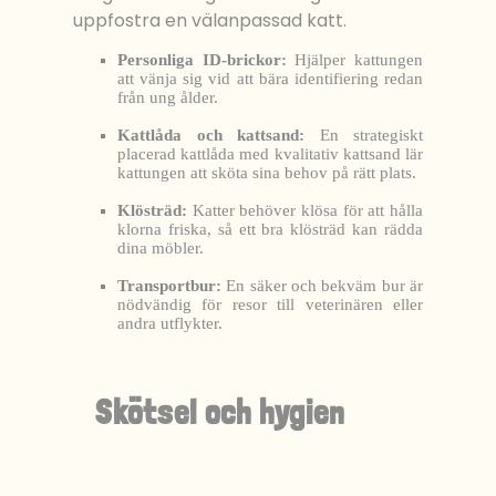
uppfostra en välanpassad katt.
Personliga ID-brickor:
Hjälper kattungen
att vänja sig vid att bära identifiering redan
från ung ålder.
Kattlåda och kattsand:
En strategiskt
placerad kattlåda med kvalitativ kattsand lär
kattungen att sköta sina behov på rätt plats.
Klösträd:
Katter behöver klösa för att hålla
klorna friska, så ett bra klösträd kan rädda
dina möbler.
Transportbur:
En säker och bekväm bur är
nödvändig för resor till veterinären eller
andra utflykter.
Skötsel och hygien