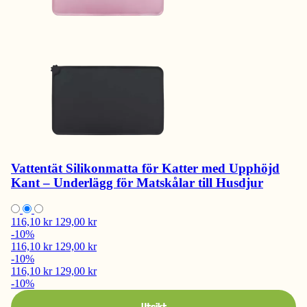
Vattentät Silikonmatta för Katter med Upphöjd
Kant – Underlägg för Matskålar till Husdjur
116,10 kr
129,00 kr
-10%
116,10 kr
129,00 kr
-10%
116,10 kr
129,00 kr
-10%
Utsikt