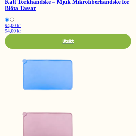
Katt Torkhandske – Mjuk Mikrofiberhandske för
Blöta Tassar
94,00 kr
94,00 kr
Utsikt