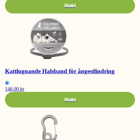
Utsikt
Kattlugnande Halsband för ångestlindring
146,00 kr
Utsikt