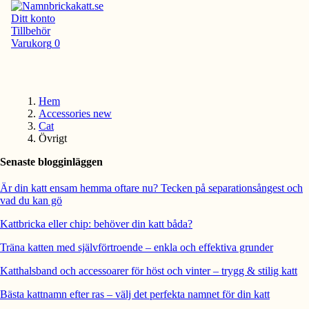
Ditt konto
Tillbehör
Varukorg
0
Hem
Accessories new
Cat
Övrigt
Senaste blogginläggen
Är din katt ensam hemma oftare nu? Tecken på separationsångest och
vad du kan gö
Kattbricka eller chip: behöver din katt båda?
Träna katten med självförtroende – enkla och effektiva grunder
Katthalsband och accessoarer för höst och vinter – trygg & stilig katt
Bästa kattnamn efter ras – välj det perfekta namnet för din katt