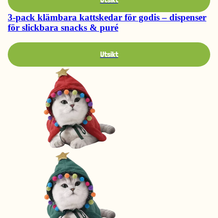
3-pack klämbara kattskedar för godis – dispenser
för slickbara snacks & puré
Utsikt