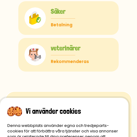
Säker
Betalning
veterinärer
Rekommenderas
Vi använder cookies
Retur- och återbetalningspolicy
Denna webbplats använder egna och tredjeparts-
cookies för att förbättra våra tjänster och visa annonser
Integritetspolicy
som är relaterade till dina preferenser genom att