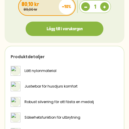
80,10 kr
-
+
-10%
89,00 kr
Lägg till i varukorgen
Produktdetaljer
Lätt nylonmaterial
Justerbar för husdjurs komfort
Robust silverring för att fästa en medalj
Säkerhetsfunktion för utbrytning