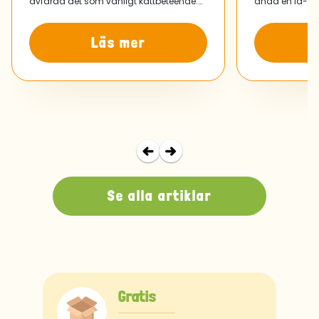
avfärda det som vanligt kattbeteende.
ändå en id-bri
Men om något har förändrats sedan din
fungerar bäst 
rutin ändrades är det värt att
Läs mer
uppmärksamma.
Se alla artiklar
Gratis