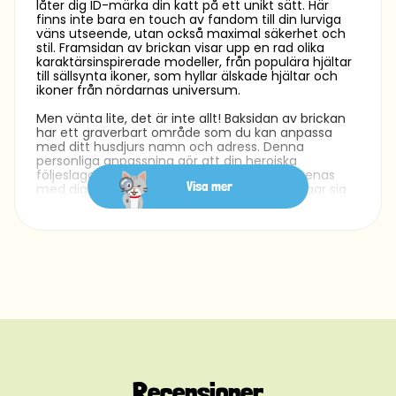
låter dig ID-märka din katt på ett unikt sätt. Här
finns inte bara en touch av fandom till din lurviga
väns utseende, utan också maximal säkerhet och
stil. Framsidan av brickan visar upp en rad olika
karaktärsinspirerade modeller, från populära hjältar
till sällsynta ikoner, som hyllar älskade hjältar och
ikoner från nördarnas universum.
Men vänta lite, det är inte allt! Baksidan av brickan
har ett graverbart område som du kan anpassa
med ditt husdjurs namn och adress. Denna
personliga anpassning gör att din heroiska
följeslagare lätt kan identifieras och återförenas
Visa mer
med dig om de någonsin hamnar på villovägar sig
på sina egna episka uppdrag. Med en supercool
självlysande design kommer kattens identitet aldrig
att passera obemärkt, dag som natt.
Tillverkad med hållbara material i nivå med en
hjältes utrustning, är vår ID bricka byggd för att stå
emot slitage från ditt nördiga husdjurs äventyr. Den
högkvalitativa metallen garanterar en lång
livslängd, medan de släta kanterna ger både
komfort och säkerhet för din lojala underhuggare.
Vår ID-bricka tjänar inte bara ett praktiskt syfte
utan är också en hyllning till ditt husdjurs nördiga
Recensioner
anda. Med en mängd olika karaktärsdesigner att