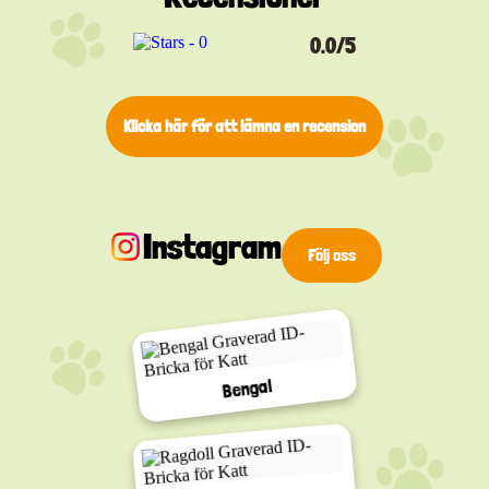
välja mellan kan du hitta den perfekta brickan som
speglar deras fandom och visar upp deras unika
personlighet. Varje ID-bricka kommer med en valfri
0.0/5
gravering, så du kan lägga till det unika ID-numret
för ditt husdjur.
Men det är inte allt! Förutom att vara en stilfull
Klicka här för att lämna en recension
accessoar är vår ID-bricka också en viktig del av
ägarregistret. Genom att inkludera ditt husdjurs ID-
nummer och kontaktinformation på brickan kan du
vara säker på att din älskade katt alltid är spårad
och trygg.
Släpp lös kraften i vår karaktärsinspirerade ID-bricka,
Instagram
det ultimata oumbärliga tillbehöret för alla film-
Följ oss
och serieälskande djurägare. Beställ nu och
säkerställ din katts säkerhet och stil på samma
gång! Och kom ihåg, gratis frakt gäller för alla
beställningar över 299 kr. Dessutom - med vår
livstidsgaranti och anpassningsbara ID-brickor,
kommer din katt alltid att vara redo för nästa stora
äventyr! Missa inte chansen att ge din katt en ID-
Bengal
bricka som är lika unik som den själv!