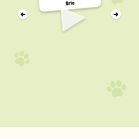
▸
Brie