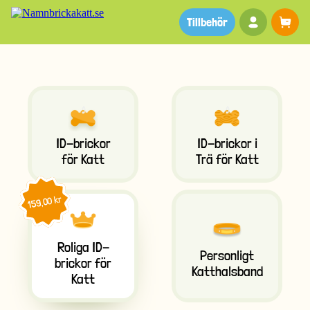
Ditt kon
Va
Tillbehör
ID-brickor
ID-brickor i
för Katt
Trä för Katt
159,00 kr
Roliga ID-
Personligt
brickor för
Katthalsband
Katt