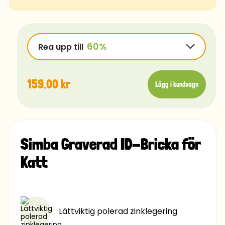
FascinateInline-Regular
OpenSans-Regular
Rye-Regular
Rea upp till
Bradley
Ubuntu
159,00 kr
Lägg i kundvagn
Luminari
Comfortaa
159,00 kr
-15%
Chalk
159,00 kr
-25%
Caviar
Simba Graverad ID-Bricka för
159,00 kr
-40%
Katt
159,00 kr
-60%
Lättviktig polerad zinklegering