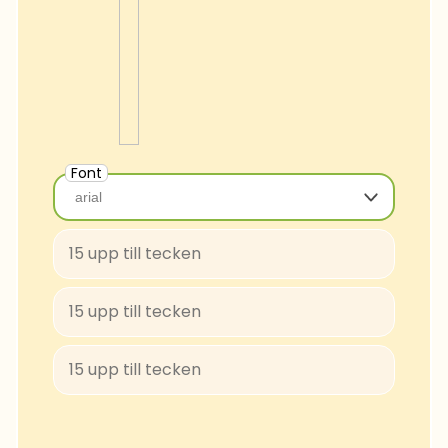
Font
arial
arial
Baloo-Regular
BungeeShade-Regular
ConcertOne-Regular
Courgette-Regular
JuliusSansOne-Regular
Lobster