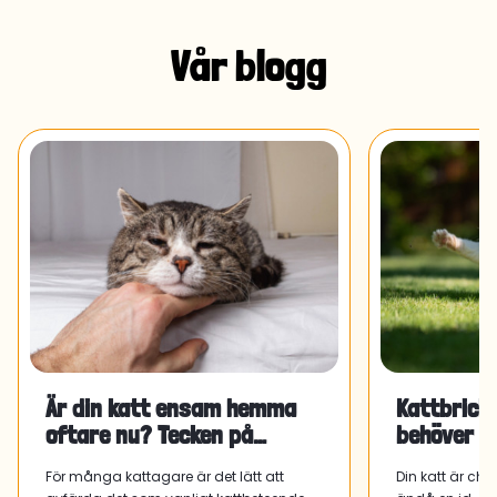
Vår blogg
Är din katt ensam hemma
Kattbricka
oftare nu? Tecken på
behöver d
separationsångest och vad
För många kattagare är det lätt att
Din katt är ch
du kan gö