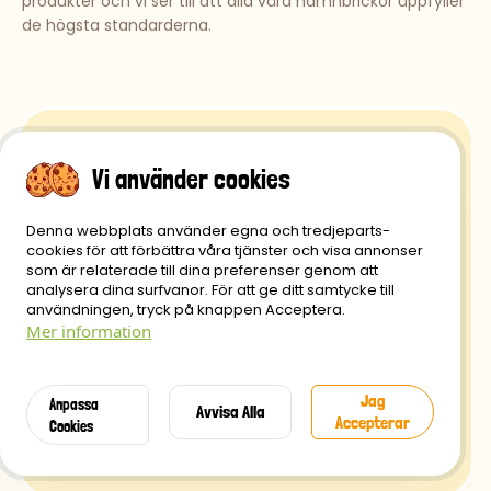
produkter och vi ser till att alla våra namnbrickor uppfyller
de högsta standarderna.
Vi använder cookies
Retur- och återbetalningspolicy
Denna webbplats använder egna och tredjeparts-
cookies för att förbättra våra tjänster och visa annonser
Integritetspolicy
som är relaterade till dina preferenser genom att
analysera dina surfvanor. För att ge ditt samtycke till
Leverans
användningen, tryck på knappen Acceptera.
Mer information
Säker betaling
Villkor
Jag
Anpassa
Avvisa Alla
Accepterar
Cookies
Kontakt